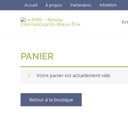
Aller
Accueil
À propos
Partenaires
Infolettre
au
contenu
Art
PANIER
Votre panier est actuellement vide.
Retour à la boutique