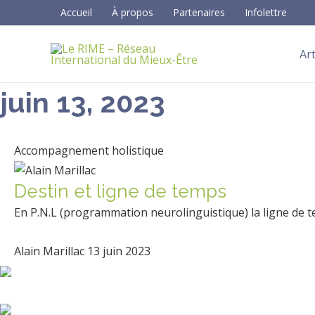
Aller
Accueil
À propos
Partenaires
Infolettre
au
contenu
Art
juin 13, 2023
Accompagnement holistique
Destin et ligne de temps
En P.N.L (programmation neurolinguistique) la ligne de
Alain Marillac
13 juin 2023