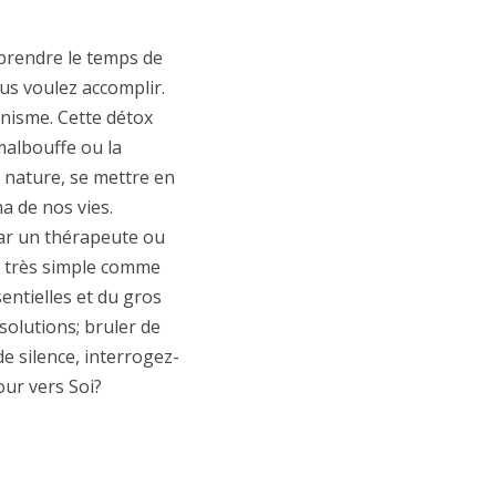
 prendre le temps de
us voulez accomplir.
anisme. Cette détox
 malbouffe ou la
n nature, se mettre en
a de nos vies.
ar un thérapeute ou
ion très simple comme
ntielles et du gros
solutions; bruler de
e silence, interrogez-
our vers Soi?