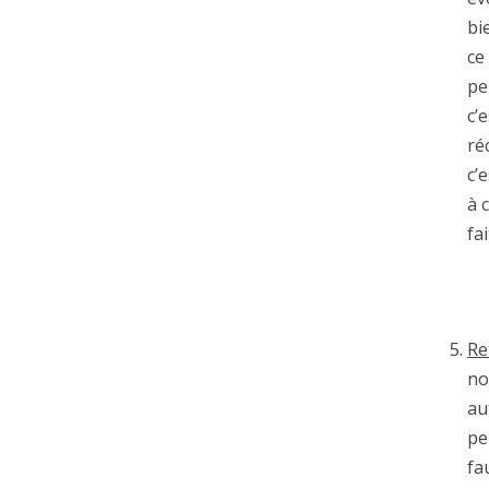
bi
ce
pe
c’
ré
c’
à 
fa
Re
no
au
pe
fa