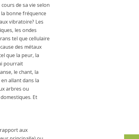
u cours de sa vie selon
ur la bonne fréquence
aux vibratoire? Les
miques, les ondes
ans tel que cellulaire
 à cause des métaux
el que la peur, la
ui pourrait
nse, le chant, la
 en allant dans la
aux arbres ou
 domestiques. Et
 rapport aux
teur principal(e) ou