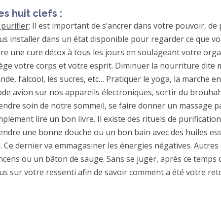
es huit clefs :
 purifier
: Il est important de s’ancrer dans votre pouvoir, de
us installer dans un état disponible pour regarder ce que vo
ire une cure détox à tous les jours en soulageant votre org
lège votre corps et votre esprit. Diminuer la nourriture dite
ande, l’alcool, les sucres, etc… Pratiquer le yoga, la marche e
de avion sur nos appareils électroniques, sortir du brouhah
endre soin de notre sommeil, se faire donner un massage p
mplement lire un bon livre. Il existe des rituels de purificat
endre une bonne douche ou un bon bain avec des huiles esse
l. Ce dernier va emmagasiner les énergies négatives. Autres 
encens ou un bâton de sauge. Sans se juger, après ce temps d
us sur votre ressenti afin de savoir comment a été votre ret