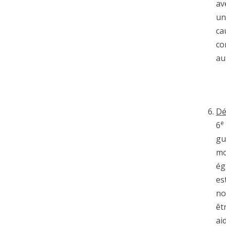
av
un
ca
co
au
Dé
e
6
gu
mo
ég
es
no
êt
ai