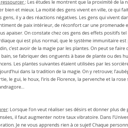
 ressourcer
: Les études le montrent que la proximité de la 
ler bien et mieux. La moitié des gens vivent en ville, ce qui fa
s gens, il y a des réactions négatives. Les gens qui vivent da
ntiment de paix intérieur, de réconfort car une promenade e
us apaiser. On constate chez ces gens des effets positifs tel
rdiaque qui est plus normal, que le système immunitaire est p
rdin, c’est avoir de la magie par les plantes. On peut se faire
 bain, se fabriquer des onguents à base de plante ou des hui
encens. Les plantes suivantes étaient utilisées par les sorciè
jourd’hui dans la tradition de la magie. On y retrouve; l’aub
ortie, le gui, le houx, l’iris de Florence, la pervenche et la rose
ndragore…
brer
: Lorsque l’on veut réaliser ses désirs et donner plus de
nsées, il faut augmenter notre taux vibratoire. Dans l’Univer
bration. Je ne vous apprends rien à ce sujet! Chaque person