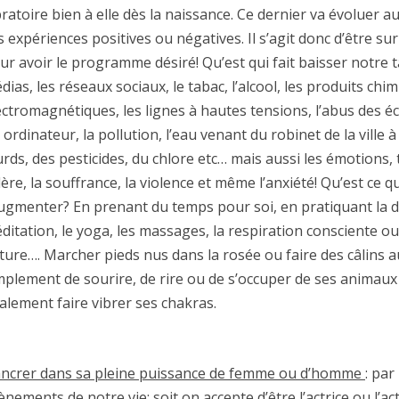
bratoire bien à elle dès la naissance. Ce dernier va évoluer a
s expériences positives ou négatives. Il s’agit donc d’être s
ur avoir le programme désiré! Qu’est qui fait baisser notre t
dias, les réseaux sociaux, le tabac, l’alcool, les produits chi
ectromagnétiques, les lignes à hautes tensions, l’abus des écr
 ordinateur, la pollution, l’eau venant du robinet de la ville
urds, des pesticides, du chlore etc… mais aussi les émotions, t
lère, la souffrance, la violence et même l’anxiété! Qu’est ce q
augmenter? En prenant du temps pour soi, en pratiquant la da
ditation, le yoga, les massages, la respiration consciente ou
ture…. Marcher pieds nus dans la rosée ou faire des câlins 
mplement de sourire, de rire ou de s’occuper de ses animaux
alement faire vibrer ses chakras.
ancrer dans sa pleine puissance de femme ou d’homme
: par
ènements de notre vie; soit on accepte d’être l’actrice ou l’ac