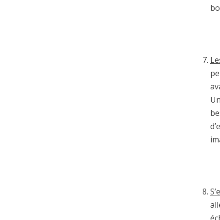
bo
Le
pe
av
Un
be
d’
im
S’
al
éc