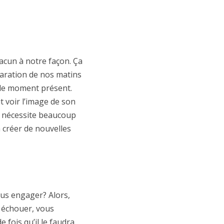
chacun à notre façon. Ça
paration de nos matins
n le moment présent.
t voir l’image de son
on nécessite beaucoup
à créer de nouvelles
ous engager? Alors,
z échouer, vous
fois qu’il le faudra.