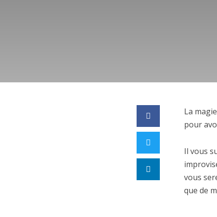
La magie
pour avoi
Il vous s
improvisé
vous sere
que de me