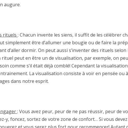
n augure.
s rituels
: Chacun invente les siens, il suffit de les célébrer 
ut simplement être d’allumer une bougie ou de faire la pré
ant d’aller dormir. On peut aussi s’inventer des rituels selo
 rituel peut en être un de visualisation, par exemple, on peu
soin comme s’il était déjà comblé! Cependant la visualisati
entrainement. La visualisation consiste à voir en pensée ou 
ages dans notre esprit.
engager
: Vous avez peur, peur de ne pas réussir, peur de v
lez-y, foncez, sortez de votre zone de confort… Si vous deve
houerez et vous serez plus fort pour recommencer! Autant de 