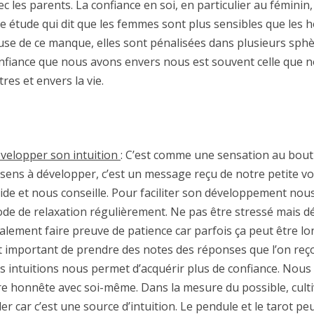
ec les parents. La confiance en soi, en particulier au féminin, 
e étude qui dit que les femmes sont plus sensibles que les
use de ce manque, elles sont pénalisées dans plusieurs sphèr
nfiance que nous avons envers nous est souvent celle que n
tres et envers la vie.
velopper son intuition
: C’est comme une sensation au bout 
sens à développer, c’est un message reçu de notre petite vo
ide et nous conseille. Pour faciliter son développement nou
de de relaxation régulièrement. Ne pas être stressé mais dét
alement faire preuve de patience car parfois ça peut être lon
t important de prendre des notes des réponses que l’on reçoi
s intuitions nous permet d’acquérir plus de confiance. Nou
re honnête avec soi-même. Dans la mesure du possible, culti
der car c’est une source d’intuition. Le pendule et le tarot p