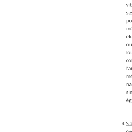
vi
se
po
mé
él
ou
lo
co
l’
mé
na
si
ég
S’
év