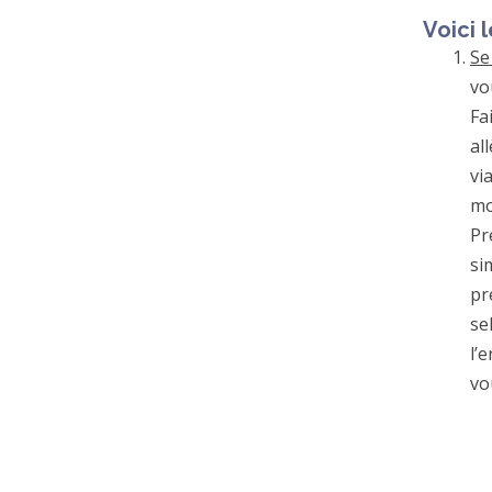
Voici l
Se
vo
Fa
al
vi
mo
Pr
si
pr
se
l’
vo