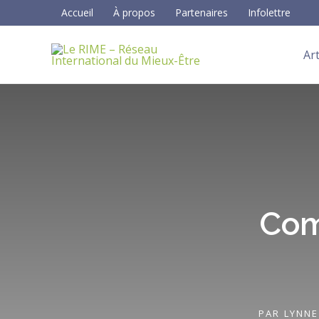
Aller
Accueil
À propos
Partenaires
Infolettre
au
contenu
Art
Com
PAR
LYNNE