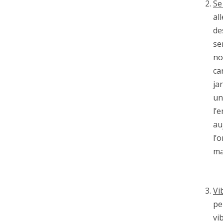
Se
al
de
se
no
ca
ja
un
l’
au
l’
ma
Vi
pe
vi