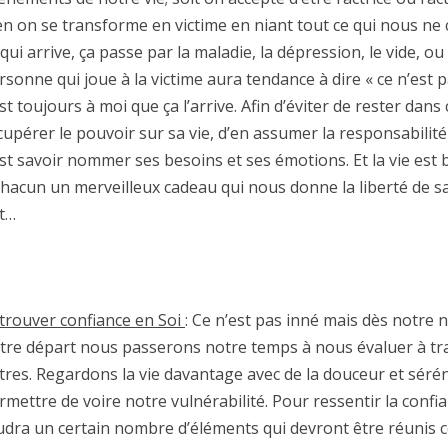
en on se transforme en victime en niant tout ce qui nous ne
 qui arrive, ça passe par la maladie, la dépression, le vide, o
rsonne qui joue à la victime aura tendance à dire « ce n’est 
est toujours à moi que ça l’arrive. Afin d’éviter de rester dans 
cupérer le pouvoir sur sa vie, d’en assumer la responsabilit
est savoir nommer ses besoins et ses émotions. Et la vie est bi
chacun un merveilleux cadeau qui nous donne la liberté de sa
it…
trouver confiance en Soi
: Ce n’est pas inné mais dès notre n
tre départ nous passerons notre temps à nous évaluer à tra
tres. Regardons la vie davantage avec de la douceur et sérén
rmettre de voire notre vulnérabilité. Pour ressentir la confia
udra un certain nombre d’éléments qui devront être réunis c