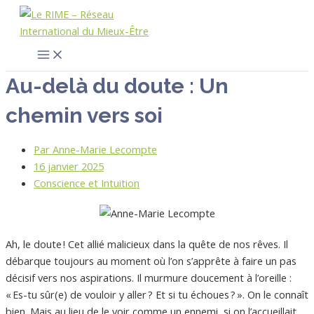
Main
Aller
Faire
Menu
au
une
contenu
recherche
…
Au-delà du doute : Un
chemin vers soi
Par
Anne-Marie Lecompte
16 janvier 2025
Conscience et Intuition
Ah, le doute ! Cet allié malicieux dans la quête de nos rêves. Il
débarque toujours au moment où l’on s’apprête à faire un pas
décisif vers nos aspirations. Il murmure doucement à l’oreille :
« Es-tu sûr(e) de vouloir y aller ? Et si tu échoues ? ». On le connaît
bien. Mais au lieu de le voir comme un ennemi, si on l’accueillait