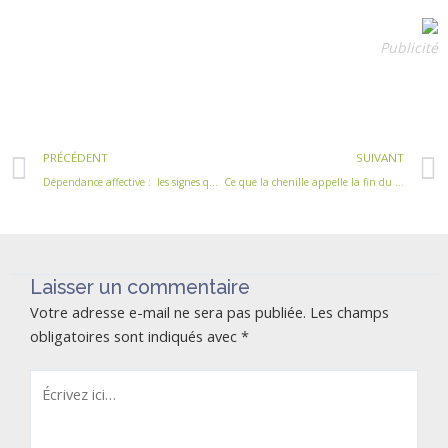
Publicité
Précédent
PRÉCÉDENT
SUIVANT
Dépendance affective : les signes qui ne trompent pas dans la main
Ce que la chenille appelle la fin du monde, le Maître l’appelle le papillon.
Laisser un commentaire
Votre adresse e-mail ne sera pas publiée.
Les champs
obligatoires sont indiqués avec
*
Écrivez
ici…