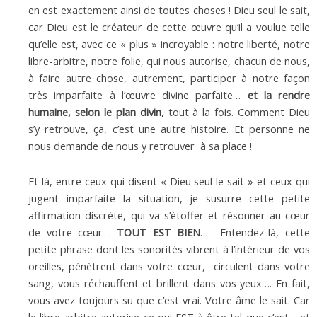
en est exactement ainsi de toutes choses ! Dieu seul le sait,
car Dieu est le créateur de cette œuvre qu’il a voulue telle
qu’elle est, avec ce « plus » incroyable : notre liberté, notre
libre-arbitre, notre folie, qui nous autorise, chacun de nous,
à faire autre chose, autrement, participer à notre façon
très imparfaite à l’œuvre divine parfaite…
et la rendre
humaine, selon le plan divin
, tout à la fois. Comment Dieu
s’y retrouve, ça, c’est une autre histoire. Et personne ne
nous demande de nous y retrouver à sa place !
Et là, entre ceux qui disent « Dieu seul le sait » et ceux qui
jugent imparfaite la situation, je susurre cette petite
affirmation discrète, qui va s’étoffer et résonner au cœur
de votre cœur :
TOUT EST BIEN
… Entendez-là, cette
petite phrase dont les sonorités vibrent à l’intérieur de vos
oreilles, pénètrent dans votre cœur, circulent dans votre
sang, vous réchauffent et brillent dans vos yeux…. En fait,
vous avez toujours su que c’est vrai. Votre âme le sait. Car
le libre-arbitre autorise ce qui EST à être tel que c’est… et