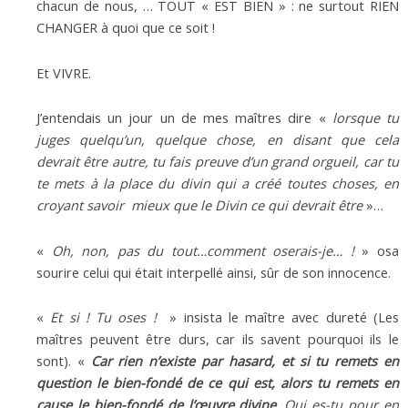
chacun de nous, … TOUT « EST BIEN » : ne surtout RIEN
CHANGER à quoi que ce soit !
Et VIVRE.
J’entendais un jour un de mes maîtres dire «
lorsque tu
juges quelqu’un, quelque chose, en disant que cela
devrait être autre, tu fais preuve d’un grand orgueil, car tu
te mets à la place du divin qui a créé toutes choses, en
croyant savoir mieux que le Divin ce qui devrait être
»…
«
Oh, non, pas du tout…comment oserais-je… !
» osa
sourire celui qui était interpellé ainsi, sûr de son innocence.
«
Et si ! Tu oses !
» insista le maître avec dureté (Les
maîtres peuvent être durs, car ils savent pourquoi ils le
sont). «
Car rien n’existe par hasard, et si tu remets en
question le bien-fondé de ce qui est, alors tu remets en
cause le bien-fondé de l’œuvre divine
.
Qui es-tu pour en