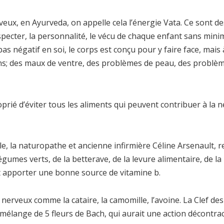
ux, en Ayurveda, on appelle cela l’énergie Vata. Ce sont des
especter, la personnalité, le vécu de chaque enfant sans min
t pas négatif en soi, le corps est conçu pour y faire face, ma
açons; des maux de ventre, des problèmes de peau, des probl
oprié d’éviter tous les aliments qui peuvent contribuer à la n
ille, la naturopathe et ancienne infirmière Céline Arsenault
gumes verts, de la betterave, de la levure alimentaire, de la 
ont apporter une bonne source de vitamine b.
nerveux comme la cataire, la camomille, l’avoine. La Clef d
un mélange de 5 fleurs de Bach, qui aurait une action décontr