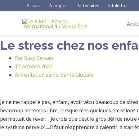
Aller
Faire
Accueil
À propos
Partenaires
Infolettre
au
une
contenu
recherche
Artic
…
Le stress chez nos enfa
Par
Susy Gervais
17 octobre 2024
Alimentation saine
,
Santé Globale
Je ne me rappelle pas, enfant, avoir vécu beaucoup de stre
beaucoup de temps libre, lorsque mes quelques émissions de 
permettait de rêver…..Je crois que c’est le gros défi de notr
le système nerveux…..Il faut réapprendre à ralentir, à s’arr