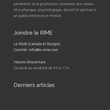
pertinente et la promotion commune d’un mieux-
être physique, psychologique, émotif et spirituel à
un public intéressé et motivé.
Joindre le RIME
Le RIME (Canada et Europe)
Courriel : info@le-rime.com
Heures d’ouverture
Du lundi au vendredi de 9 h à 17 h
Derniers articles
Com
reco
un