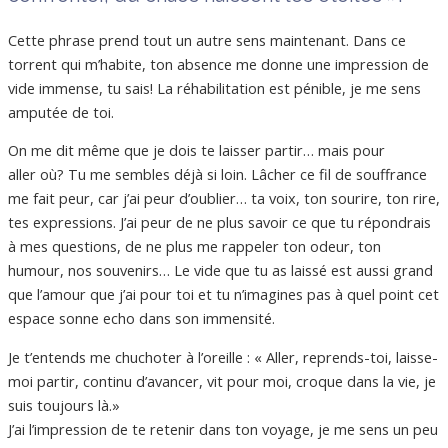
Cette phrase prend tout un autre sens maintenant.
Dans ce
torrent qui m’habite, ton absence me donne une impression de
vide immense, tu
sais!
La réhabilitation est pénible, je me sens
amputée de toi.
On me dit même que je dois te laisser partir…
mais
pour
aller
où?
Tu me sembles déjà si loin. Lâcher ce fil de souffrance
me fait peur, car j’ai peur d’oublier…
ta
voix, ton sourire, ton rire,
tes expressions.
J’ai peur de ne plus savoir ce que tu répondrais
à mes questions, de ne plus me rappeler ton odeur, ton
humour, nos souvenirs…
Le vide que tu as laissé est aussi grand
que l’amour que j’ai pour toi et tu n’imagines pas à quel point cet
espace sonne e
cho
dans son immensité.
Je t’entends me chuchoter à l’oreille :
« Aller, reprends-toi, laisse-
moi partir, continu d’avancer, vit pour moi, croque dans la vie, je
suis toujours là.
»
J’ai l’impression de te retenir dans ton voyage, je me sens un peu