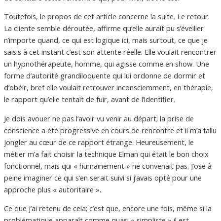
Toutefois, le propos de cet article concerne la suite. Le retour.
La cliente semble déroutée, affirme qu’elle aurait pu s’éveiller
n’importe quand, ce qui est logique ici, mais surtout, ce que je
saisis à cet instant c’est son attente réelle. Elle voulait rencontrer
un hypnothérapeute, homme, qui agisse comme en show. Une
forme d’autorité grandiloquente qui lui ordonne de dormir et
d’obéir, bref elle voulait retrouver inconsciemment, en thérapie,
le rapport qu’elle tentait de fuir, avant de l’identifier.
Je dois avouer ne pas l’avoir vu venir au départ; la prise de
conscience a été progressive en cours de rencontre et il m’a fallu
jongler au cœur de ce rapport étrange. Heureusement, le
métier m’a fait choisir la technique Elman qui était le bon choix
fonctionnel, mais qui « humainement » ne convenait pas. J’ose à
peine imaginer ce qui s’en serait suivi si j’avais opté pour une
approche plus « autoritaire ».
Ce que j’ai retenu de cela; c’est que, encore une fois, même si la
problématique apparaît comme quasi « simpliste » il est