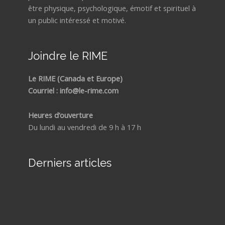
être physique, psychologique, émotif et spirituel à
un public intéressé et motivé.
Joindre le RIME
Le RIME (Canada et Europe)
Courriel : info@le-rime.com
Heures d’ouverture
Du lundi au vendredi de 9 h à 17 h
Derniers articles
Com
reco
un
mani
GRÂ