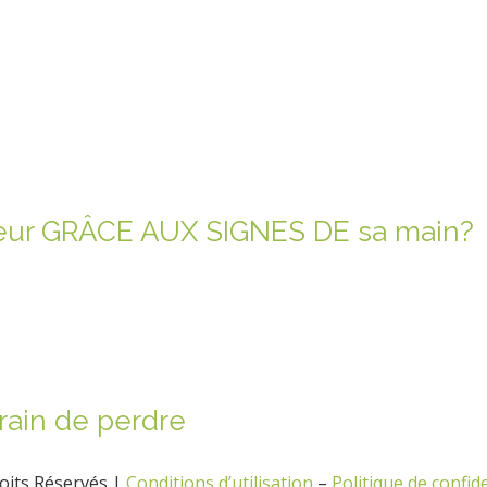
eur GRÂCE AUX SIGNES DE sa main?
train de perdre
oits Réservés |
Conditions d’utilisation
–
Politique de confide