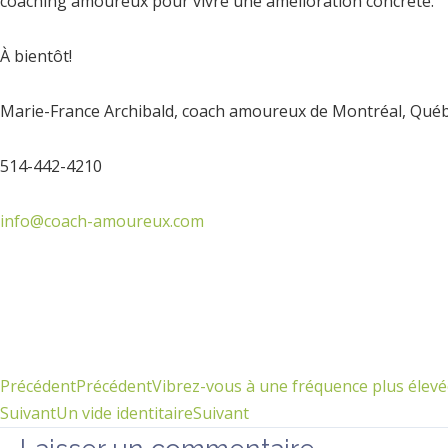
coaching amoureux pour vivre une amélioration concrète.
À bientôt!
Marie-France Archibald, coach amoureux de Montréal, Qué
514-442-4210
info@coach-amoureux.com
Précédent
Précédent
Vibrez-vous à une fréquence plus élev
Suivant
Un vide identitaire
Suivant