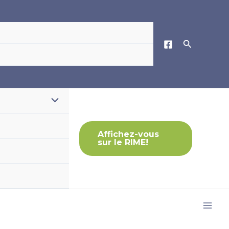
Permutateur
de
Affichez-vous
sur le RIME!
Menu
Mai
Men