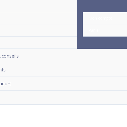
Mon compte
Panier
t conseils
nts
ueurs