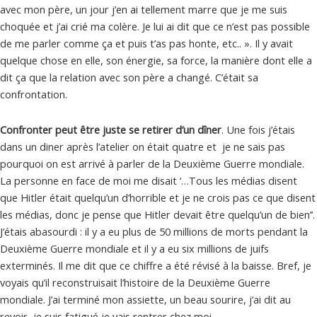
avec mon père, un jour j’en ai tellement marre que je me suis
choquée et j’ai crié ma colère. Je lui ai dit que ce n’est pas possible
de me parler comme ça et puis t’as pas honte, etc.. ». Il y avait
quelque chose en elle, son énergie, sa force, la manière dont elle a
dit ça que la relation avec son père a changé. C’était sa
confrontation.
Confronter peut être juste se retirer d’un dîner
. Une fois j’étais
dans un diner après l’atelier on était quatre et je ne sais pas
pourquoi on est arrivé à parler de la Deuxième Guerre mondiale.
La personne en face de moi me disait ‘…Tous les médias disent
que Hitler était quelqu’un d’horrible et je ne crois pas ce que disent
les médias, donc je pense que Hitler devait être quelqu’un de bien’’.
J’étais abasourdi : il y a eu plus de 50 millions de morts pendant la
Deuxième Guerre mondiale et il y a eu six millions de juifs
exterminés. Il me dit que ce chiffre a été révisé à la baisse. Bref, je
voyais qu’il reconstruisait l’histoire de la Deuxième Guerre
mondiale. J’ai terminé mon assiette, un beau sourire, j’ai dit au
revoir, je suis fatigué je vais rentrer chez moi.