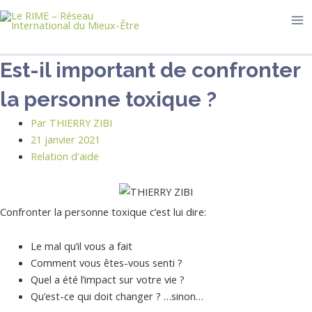
Aller
Faire
Ma
au
une
Me
contenu
recherche
…
Est-il important de confronter
la personne toxique ?
Par
THIERRY ZIBI
21 janvier 2021
Relation d'aide
Confronter la personne toxique c’est lui dire:
Le mal qu’il vous a fait
Comment vous êtes-vous senti ?
Quel a été l’impact sur votre vie ?
Qu’est-ce qui doit changer ? …sinon…