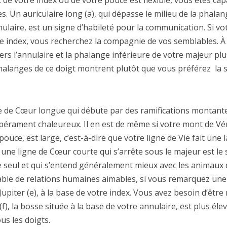
t de votre index ou de votre pouce est flexible, vous êtes c
s. Un auriculaire long (a), qui dépasse le milieu de la phala
ulaire, est un signe d’habileté pour la communication. Si v
e index, vous recherchez la compagnie de vos semblables. À 
rs l’annulaire et la phalange inférieure de votre majeur pl
halanges de ce doigt montrent plutôt que vous préférez la s
 de Cœur longue qui débute par des ramifications montantes 
érament chaleureux. Il en est de même si votre mont de Vénu
pouce, est large, c’est-à-dire que votre ligne de Vie fait une 
, une ligne de Cœur courte qui s’arrête sous le majeur est le
e seul et qui s’entend généralement mieux avec les animaux 
able de relations humaines aimables, si vous remarquez une 
upiter (e), à la base de votre index. Vous avez besoin d’êtr
 (f), la bosse située à la base de votre annulaire, est plus éle
us les doigts.