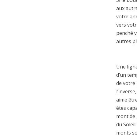
Si le bou
aux autre
votre ann
vers votr
penché ve
autres p
Une ligne
d’un temp
de votre 
l’inverse
aime êtr
êtes cap
mont de J
du Soleil
monts so