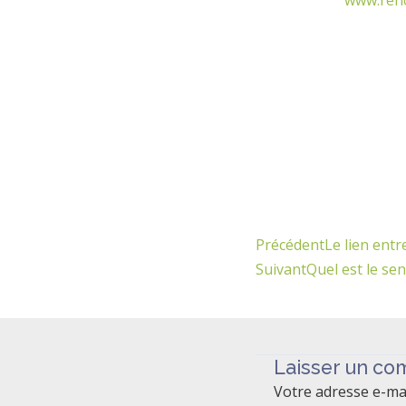
www.renc
Précédent
Précédent
Le lien entr
Suivant
Quel est le sen
Laisser un co
Votre adresse e-mai