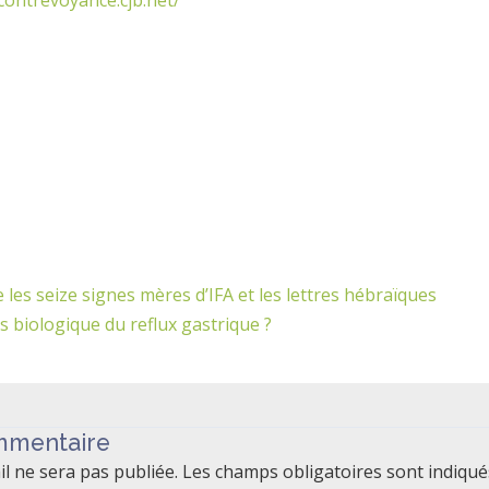
ontrevoyance.cjb.net/
Suivant
e les seize signes mères d’IFA et les lettres hébraïques
s biologique du reflux gastrique ?
mmentaire
l ne sera pas publiée.
Les champs obligatoires sont indiqu