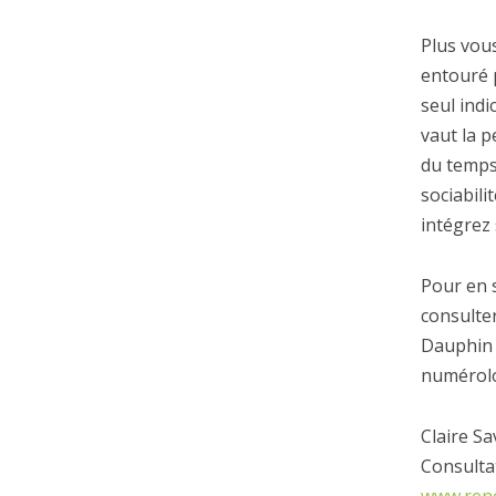
Plus vous
entouré p
seul indi
vaut la 
du temps
sociabil
intégrez
Pour en s
consulter
Dauphin 
numérolo
Claire Sa
Consultat