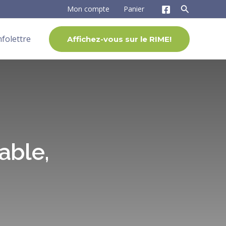
Mon compte
Panier
nfolettre
Affichez-vous sur le RIME!
able,