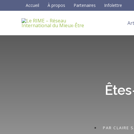
Aller
Accueil
À propos
Partenaires
Infolettre
au
contenu
Art
Êtes
PAR
CLAIRE 