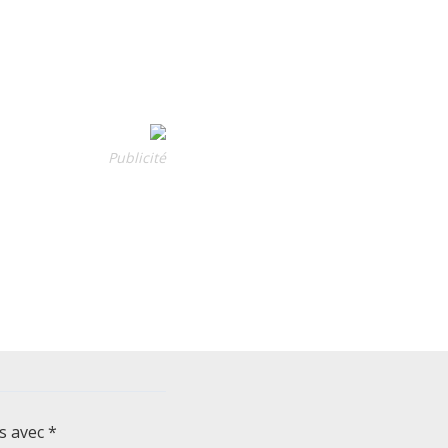
Publicité
és avec
*