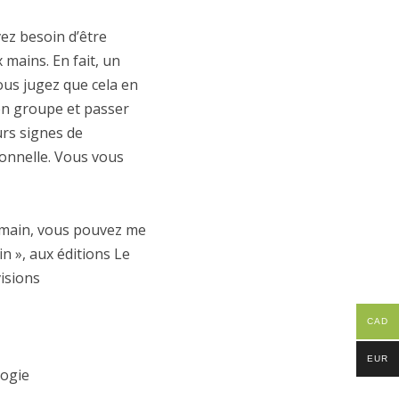
vez besoin d’être
 mains. En fait, un
ous jugez que cela en
 en groupe et passer
urs signes de
ionnelle. Vous vous
e main, vous pouvez me
in », aux éditions Le
isions
CAD
EUR
logie