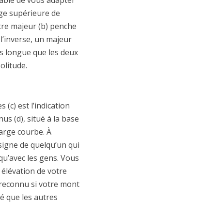
apable de vous adapter
nge supérieure de
otre majeur (b) penche
l’inverse, un majeur
us longue que les deux
olitude.
(c) est l’indication
s (d), situé à la base
large courbe. À
 signe de quelqu’un qui
qu’avec les gens. Vous
élévation de votre
e reconnu si votre mont
vé que les autres