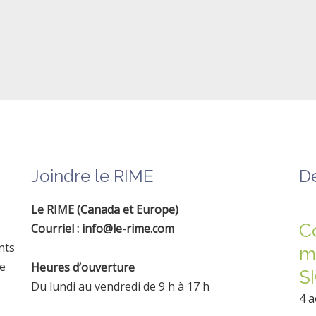
Joindre le RIME
De
Le RIME (Canada et Europe)
C
Courriel : info@le-rime.com
nts
m
ne
Heures d’ouverture
S
Du lundi au vendredi de 9 h à 17 h
4 a