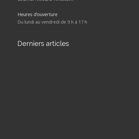
Heures d’ouverture
Du lundi au vendredi de 9 h à 17 h
Derniers articles
Com
reco
un
mani
GRÂ
SIG
sa m
4 aoû
La
joie
28
juillet
2026