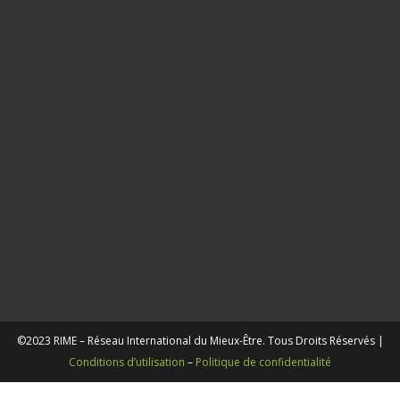
Le
resp
ce fil
sacr
qu’o
est 
train
perd
21 juil
2026
©2023 RIME – Réseau International du Mieux-Être. Tous Droits Réservés |
Conditions d’utilisation
–
Politique de confidentialité