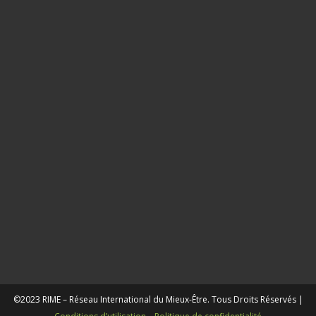
28
juillet
2026
Le
resp
ce fil
sacr
qu’o
est 
train
perd
21 juil
2026
©2023 RIME – Réseau International du Mieux-Être. Tous Droits Réservés |