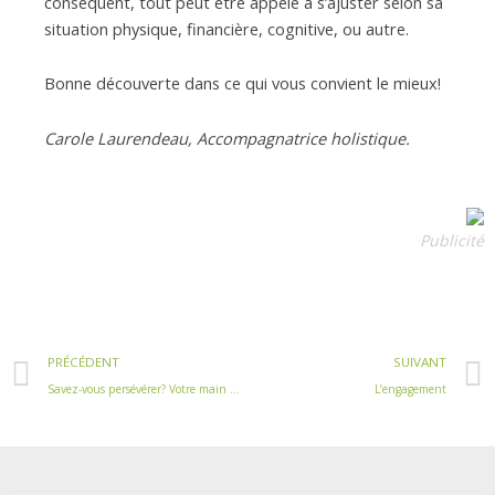
conséquent, tout peut être appelé à s’ajuster selon sa
situation physique, financière, cognitive, ou autre.
Bonne découverte dans ce qui vous convient le mieux!
Carole Laurendeau, Accompagnatrice holistique.
Publicité
Précédent
PRÉCÉDENT
SUIVANT
Savez-vous persévérer? Votre main pourra le démontrer.
L’engagement