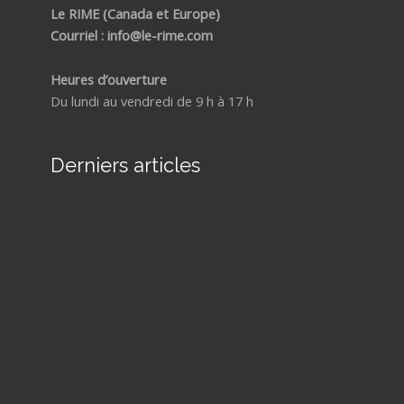
Le RIME (Canada et Europe)
Courriel : info@le-rime.com
Heures d’ouverture
Du lundi au vendredi de 9 h à 17 h
Derniers articles
Com
reco
un
mani
GRÂ
SIG
sa m
4 aoû
La
joie