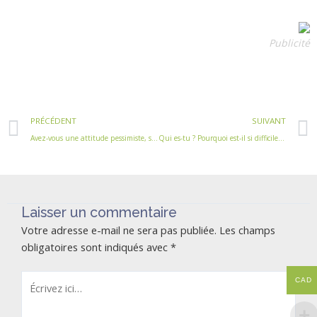
Publicité
Précédent
PRÉCÉDENT
SUIVANT
Avez-vous une attitude pessimiste, selon votre main?
Qui es-tu ? Pourquoi est-il si difficile de se connaître ?
Laisser un commentaire
Votre adresse e-mail ne sera pas publiée.
Les champs
obligatoires sont indiqués avec
*
Écrivez
CAD
ici…