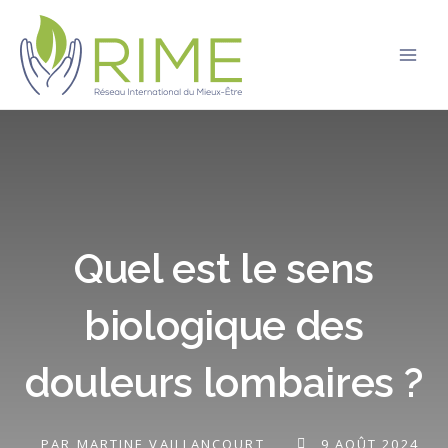
Aller
Main
au
Men
contenu
Quel est le sens
biologique des
douleurs lombaires ?
PAR
MARTINE VAILLANCOURT
9 AOÛT 2024