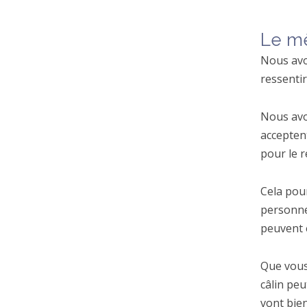
Le m
Nous avon
ressenti
Nous avo
acceptent
pour le r
Cela pour
personnes
peuvent 
Que vous
câlin peu
vont bien