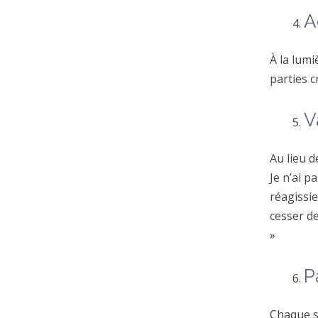
A
À la lumi
parties 
V
Au lieu d
Je n’ai p
réagissi
cesser d
»
P
Chaque s