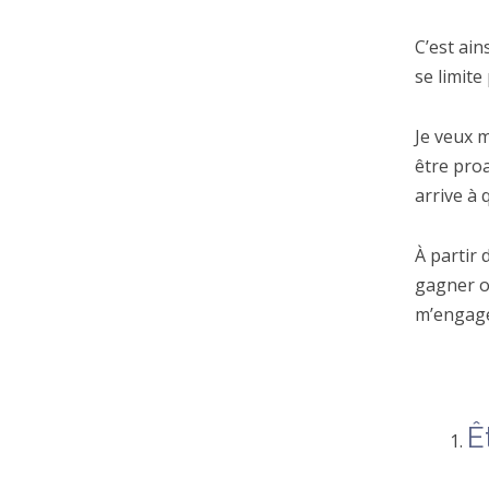
C’est ai
se limite
Je veux m
être proa
arrive à 
À partir 
gagner ou
m’engage
Ê