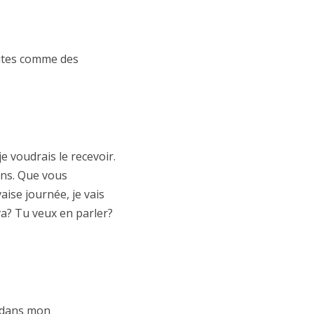
outes comme des
e voudrais le recevoir.
ons. Que vous
ise journée, je vais
va? Tu veux en parler?
i dans mon