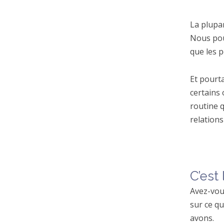
La plupar
Nous pou
que les 
Et pourta
certains
routine q
relations
C’est
Avez-vou
sur ce qu
avons.